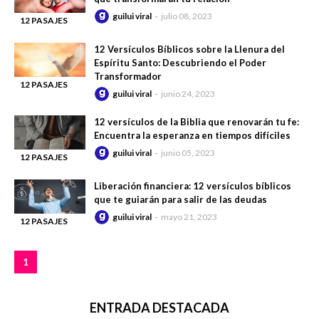
guilui viral
julio 08, 2023
12 PASAJES
-
DE LA BIBLIA
12 Versículos Bíblicos sobre la Llenura del
Espíritu Santo: Descubriendo el Poder
Transformador
12 PASAJES
guilui viral
junio 24, 2023
-
DE LA BIBLIA
12 versículos de la Biblia que renovarán tu fe:
Encuentra la esperanza en tiempos difíciles
guilui viral
junio 05, 2023
12 PASAJES
-
DE LA BIBLIA
Liberación financiera: 12 versículos bíblicos
que te guiarán para salir de las deudas
guilui viral
mayo 21, 2023
12 PASAJES
-
DE LA BIBLIA
1
ENTRADA DESTACADA