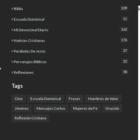
109
Biblia
11
Escuela Dominical
162
Mi Devocional Diario
176
Noticias Cristianas
27
Parábolas De Jesús
22
Personajes Bíblicos
e
58
Reflexiones
Tags
Cine
Escuela Dominical
Frases
Hombres de Valor
Jóvenes
Mensajes Cortos
Mujeres de Fe
Oración
Reflexión Cristiana