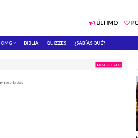
ÚLTIMO
P
OMG
BIBLIA
QUIZZES
¿SABÍAS QUÉ?
MOSTRAR TODO
ay resultados