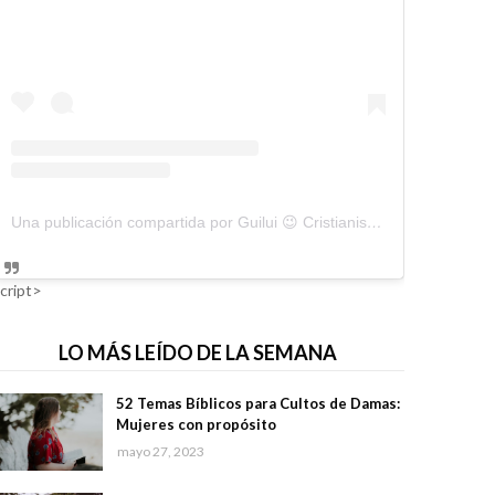
Una publicación compartida por Guilui 😉 Cristianismo Viral (@guiluiviral)
cript>
LO MÁS LEÍDO DE LA SEMANA
52 Temas Bíblicos para Cultos de Damas:
Mujeres con propósito
mayo 27, 2023