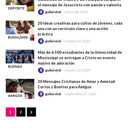
el mensaje de Jesucristo con pasión y valentía
DEPORTE
guilui viral
enero 08, 2025
-
20 ideas creativas para cultos de jóvenes, cada
una con un versículo clave y una acción
práctica
BUEN LÍDER
guilui viral
octubre 23, 2024
-
Más de 6.500 estudiantes de la Universidad de
Mississippi se entregan a Cristo en evento
masivo de adoración
BUENAS
guilui viral
octubre 16, 2024
-
NOTICIAS
30 Mensajes Cristianos de Amor y Amistad
Cortos y Bonitos para Amigos
guilui viral
septiembre 17, 2024
AMIGOS
-
1
2