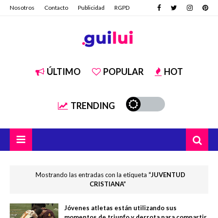
Nosotros
Contacto
Publicidad
RGPD
ÚLTIMO
POPULAR
HOT
TRENDING
Mostrando las entradas con la etiqueta
JUVENTUD
CRISTIANA
Jóvenes atletas están utilizando sus
momentos de triunfo y derrota para compartir