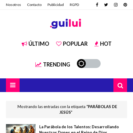
Nosotros
Contacto
Publicidad
RGPD
ÚLTIMO
POPULAR
HOT
TRENDING
Mostrando las entradas con la etiqueta
PARÁBOLAS DE
JESÚS
La Parábola de los Talentos: Desarrollando
Nuestros Dones en el Reino de Dios