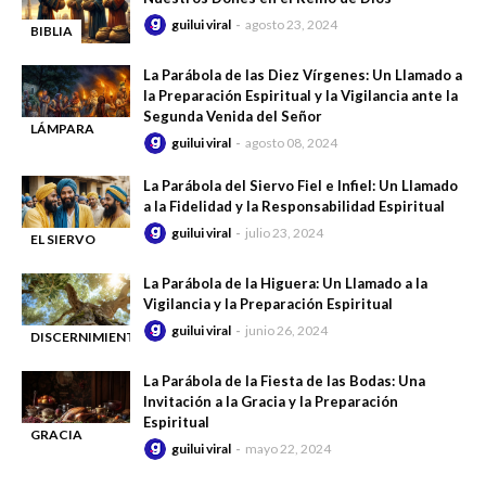
guilui viral
agosto 23, 2024
BIBLIA
-
La Parábola de las Diez Vírgenes: Un Llamado a
la Preparación Espiritual y la Vigilancia ante la
Segunda Venida del Señor
LÁMPARA
guilui viral
agosto 08, 2024
-
ENCENDIDA
La Parábola del Siervo Fiel e Infiel: Un Llamado
a la Fidelidad y la Responsabilidad Espiritual
guilui viral
julio 23, 2024
EL SIERVO
-
FIEL Y
La Parábola de la Higuera: Un Llamado a la
PRUDENTE
Vigilancia y la Preparación Espiritual
guilui viral
junio 26, 2024
DISCERNIMIENTO
-
DE LOS TIEMPOS
La Parábola de la Fiesta de las Bodas: Una
Invitación a la Gracia y la Preparación
Espiritual
GRACIA
guilui viral
mayo 22, 2024
-
DIVINA