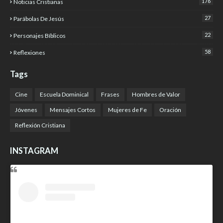
176
Noticias Cristianas
27
Parábolas De Jesús
22
Personajes Bíblicos
58
Reflexiones
Tags
Cine
Escuela Dominical
Frases
Hombres de Valor
Jóvenes
Mensajes Cortos
Mujeres de Fe
Oración
Reflexión Cristiana
INSTAGRAM