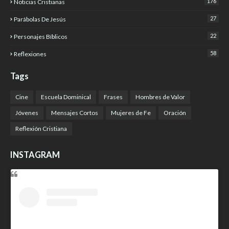
176
Noticias Cristianas
27
Parábolas De Jesús
22
Personajes Bíblicos
58
Reflexiones
Tags
Cine
Escuela Dominical
Frases
Hombres de Valor
Jóvenes
Mensajes Cortos
Mujeres de Fe
Oración
Reflexión Cristiana
INSTAGRAM