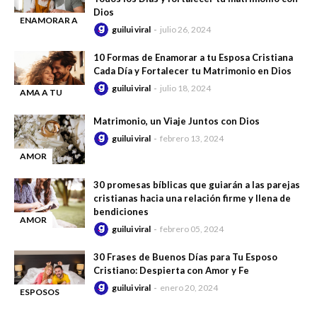
Dios
ENAMORAR A
guilui viral
julio 26, 2024
-
TU ESPOSO
CRISTIANO
10 Formas de Enamorar a tu Esposa Cristiana
Cada Día y Fortalecer tu Matrimonio en Dios
guilui viral
julio 18, 2024
AMA A TU
-
ESPOSA
Matrimonio, un Viaje Juntos con Dios
guilui viral
febrero 13, 2024
AMOR
-
30 promesas bíblicas que guiarán a las parejas
cristianas hacia una relación firme y llena de
bendiciones
AMOR
guilui viral
febrero 05, 2024
-
30 Frases de Buenos Días para Tu Esposo
Cristiano: Despierta con Amor y Fe
guilui viral
enero 20, 2024
ESPOSOS
-
CRISTIANOS