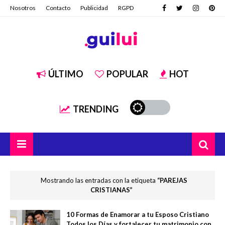
Nosotros
Contacto
Publicidad
RGPD
ÚLTIMO
POPULAR
HOT
TRENDING
Mostrando las entradas con la etiqueta
PAREJAS
CRISTIANAS
10 Formas de Enamorar a tu Esposo Cristiano
Todos los Días y fortalecer tu matrimonio con