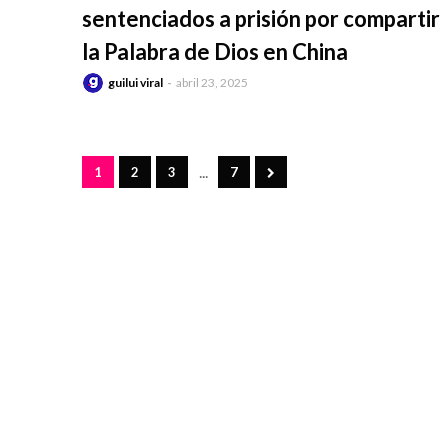
sentenciados a prisión por compartir
la Palabra de Dios en China
guilui viral
abril 23, 2025
...
1
2
3
7