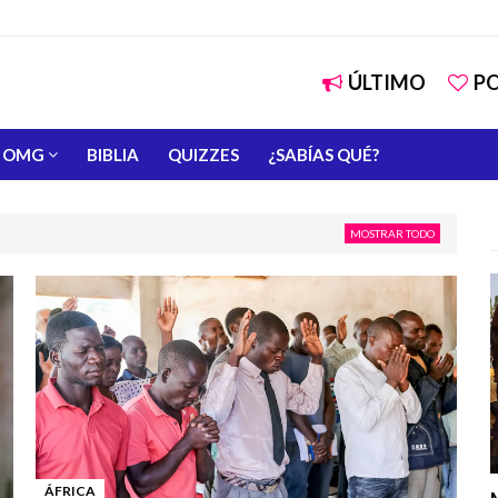
ÚLTIMO
P
OMG
BIBLIA
QUIZZES
¿SABÍAS QUÉ?
MOSTRAR TODO
ÁFRICA