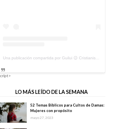
Una publicación compartida por Guilui 😉 Cristianismo Viral (@guiluiviral)
cript>
LO MÁS LEÍDO DE LA SEMANA
52 Temas Bíblicos para Cultos de Damas:
Mujeres con propósito
mayo 27, 2023