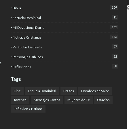
109
Biblia
11
Escuela Dominical
162
Mi Devocional Diario
176
Noticias Cristianas
27
Parábolas De Jesús
22
Personajes Bíblicos
e
58
Reflexiones
Tags
Cine
Escuela Dominical
Frases
Hombres de Valor
Jóvenes
Mensajes Cortos
Mujeres de Fe
Oración
Reflexión Cristiana