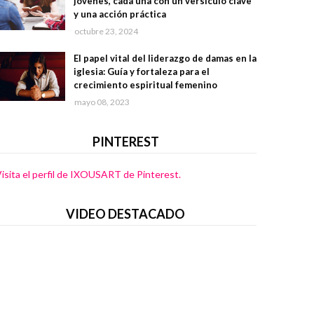
jóvenes, cada una con un versículo clave
y una acción práctica
octubre 23, 2024
El papel vital del liderazgo de damas en la
iglesia: Guía y fortaleza para el
crecimiento espiritual femenino
mayo 08, 2023
PINTEREST
isita el perfil de IXOUSART de Pinterest.
VIDEO DESTACADO