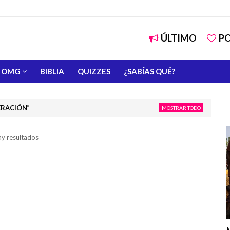
ÚLTIMO
P
OMG
BIBLIA
QUIZZES
¿SABÍAS QUÉ?
ERACIÓN
MOSTRAR TODO
ay resultados