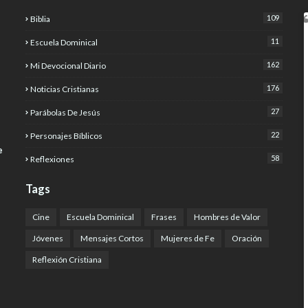
109
Biblia
11
Escuela Dominical
162
Mi Devocional Diario
176
Noticias Cristianas
27
Parábolas De Jesús
22
Personajes Bíblicos
e
58
Reflexiones
Tags
Cine
Escuela Dominical
Frases
Hombres de Valor
Jóvenes
Mensajes Cortos
Mujeres de Fe
Oración
Reflexión Cristiana