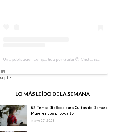
Una publicación compartida por Guilui 😉 Cristianismo Viral (@guiluiviral)
cript>
LO MÁS LEÍDO DE LA SEMANA
52 Temas Bíblicos para Cultos de Damas:
Mujeres con propósito
mayo 27, 2023