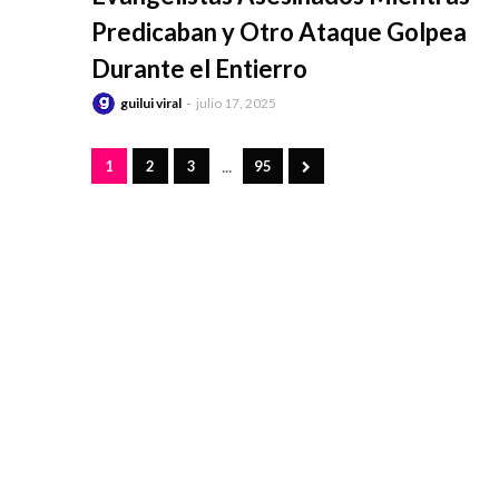
Predicaban y Otro Ataque Golpea
Durante el Entierro
guilui viral
julio 17, 2025
...
1
2
3
95