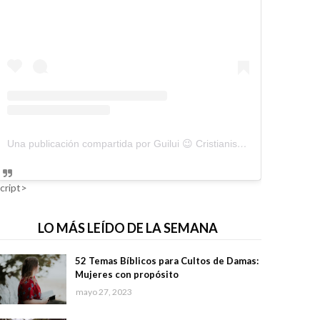
Una publicación compartida por Guilui 😉 Cristianismo Viral (@guiluiviral)
cript>
LO MÁS LEÍDO DE LA SEMANA
52 Temas Bíblicos para Cultos de Damas:
Mujeres con propósito
mayo 27, 2023