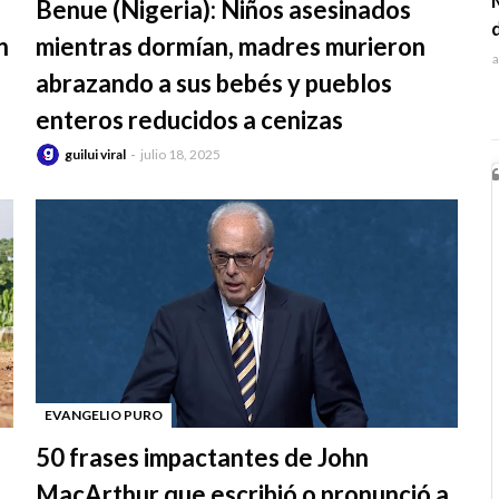
Benue (Nigeria): Niños asesinados
n
mientras dormían, madres murieron
a
abrazando a sus bebés y pueblos
enteros reducidos a cenizas
guilui viral
julio 18, 2025
EVANGELIO PURO
-
50 frases impactantes de John
MacArthur que escribió o pronunció a