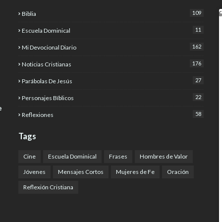
109
Biblia
11
Escuela Dominical
162
Mi Devocional Diario
176
Noticias Cristianas
27
Parábolas De Jesús
22
Personajes Bíblicos
e
58
Reflexiones
Tags
Cine
Escuela Dominical
Frases
Hombres de Valor
Jóvenes
Mensajes Cortos
Mujeres de Fe
Oración
Reflexión Cristiana