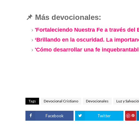
📌
Más devocionales:
'Fortaleciendo Nuestra Fe a través del 
‘Brillando en la oscuridad. La importa
'Cómo desarrollar una fe inquebranta
Tags
Devocional Cristiano
Devocionales
Luz y Salvaci
Facebook
Twitter
S
ave