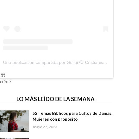
Una publicación compartida por Guilui 😉 Cristianismo Viral (@guiluiviral)
cript>
LO MÁS LEÍDO DE LA SEMANA
52 Temas Bíblicos para Cultos de Damas:
Mujeres con propósito
mayo 27, 2023