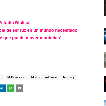
Estudio Bíblico'
ncia de ser luz en un mundo necesitado’
ble que puede mover montañas'
ón
Mi Devocional
Mi devocional diario
Trending