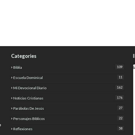
Categories
109
Biblia
11
Escuela Dominical
162
Mi Devocional Diario
176
Noticias Cristianas
27
Parábolas De Jesús
22
Personajes Bíblicos
e
58
Reflexiones