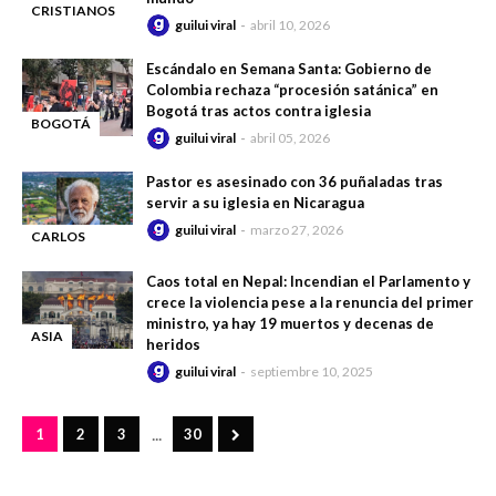
CRISTIANOS
guilui viral
abril 10, 2026
-
EN NIGERIA
Escándalo en Semana Santa: Gobierno de
Colombia rechaza “procesión satánica” en
Bogotá tras actos contra iglesia
BOGOTÁ
guilui viral
abril 05, 2026
-
Pastor es asesinado con 36 puñaladas tras
servir a su iglesia en Nicaragua
guilui viral
marzo 27, 2026
CARLOS
-
ALBERTO
Caos total en Nepal: Incendian el Parlamento y
PÉREZ
crece la violencia pese a la renuncia del primer
RODRÍGUEZ
ministro, ya hay 19 muertos y decenas de
ASIA
heridos
-
guilui viral
septiembre 10, 2025
...
1
2
3
30