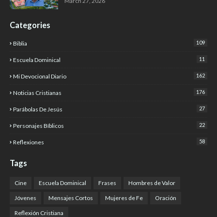
March 27, 2026
Categories
109
Biblia
11
Escuela Dominical
162
Mi Devocional Diario
176
Noticias Cristianas
27
Parábolas De Jesús
22
Personajes Bíblicos
58
Reflexiones
Tags
Cine
Escuela Dominical
Frases
Hombres de Valor
Jóvenes
Mensajes Cortos
Mujeres de Fe
Oración
Reflexión Cristiana