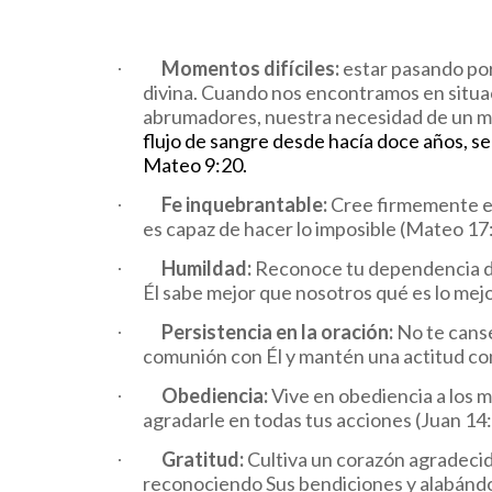
Momentos difíciles:
estar pasando por
·
divina. Cuando nos encontramos en situa
abrumadores, nuestra necesidad de un mil
flujo de sangre desde hacía doce años, se
Mateo 9:20.
Fe inquebrantable:
Cree firmemente en
·
es capaz de hacer lo imposible (Mateo 17
Humildad:
Reconoce tu dependencia de
·
Él sabe mejor que nosotros qué es lo mejo
Persistencia en la oración:
No te canse
·
comunión con Él y mantén una actitud con
Obediencia:
Vive en obediencia a los 
·
agradarle en todas tus acciones (Juan 14:
Gratitud:
Cultiva un corazón agradecido
·
reconociendo Sus bendiciones y alabándo