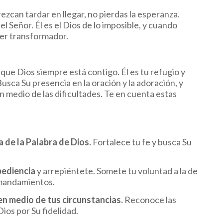
rezcan tardar en llegar, no pierdas la esperanza.
 Señor. Él es el Dios de lo imposible, y cuando
er transformador.
ue Dios siempre está contigo. Él es tu refugio y
usca Su presencia en la oración y la adoración, y
n medio de las dificultades. Te en cuenta estas
a de la Palabra de Dios.
Fortalece tu fe y busca Su
bediencia
y arrepiéntete. Somete tu voluntad a la de
s mandamientos.
 en medio de tus circunstancias.
Reconoce las
ios por Su fidelidad.