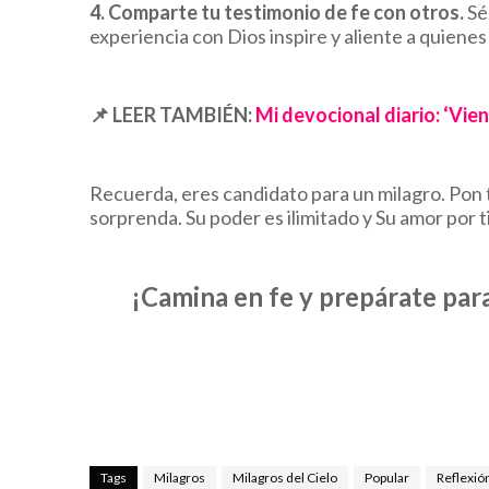
4. Comparte tu testimonio de fe con otros.
Sé
experiencia con Dios inspire y aliente a quienes
📌
LEER TAMBIÉN:
Mi devocional diario: ‘Vie
Recuerda, eres candidato para un milagro. Pon t
sorprenda. Su poder es ilimitado y Su amor por t
¡Camina en fe y prepárate para
Tags
Milagros
Milagros del Cielo
Popular
Reflexió