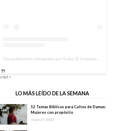
Una publicación compartida por Guilui 😉 Cristianismo Viral (@guiluiviral)
cript>
LO MÁS LEÍDO DE LA SEMANA
52 Temas Bíblicos para Cultos de Damas:
Mujeres con propósito
mayo 27, 2023