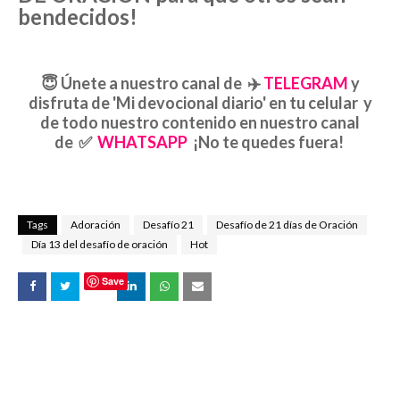
bendecidos!
😇
Únete a nuestro canal de
✈️
TELEGRAM
y
disfruta de 'Mi devocional diario' en tu celular y
de todo nuestro contenido en nuestro canal
de
✅
WHATSAPP
¡No te quedes fuera!
Tags
Adoración
Desafío 21
Desafío de 21 días de Oración
Día 13 del desafío de oración
Hot
Save