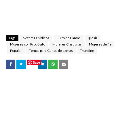
Tags
52 temas bíblicos
Culto de Damas
Iglesia
Mujeres con Propósito
Mujeres Cristianas
Mujeres de Fe
Popular
Temas para Cultos de damas
Trending
Save