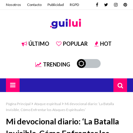
Nosotros
Contacto
Publicidad
RGPD
ÚLTIMO
POPULAR
HOT
TRENDING
Página Principal
Ataque espiritual
Mi devocional diario: ‘La Batalla
Invisible, Cómo Enfrentar los Ataques Espirituales’
Mi devocional diario: ‘La Batalla