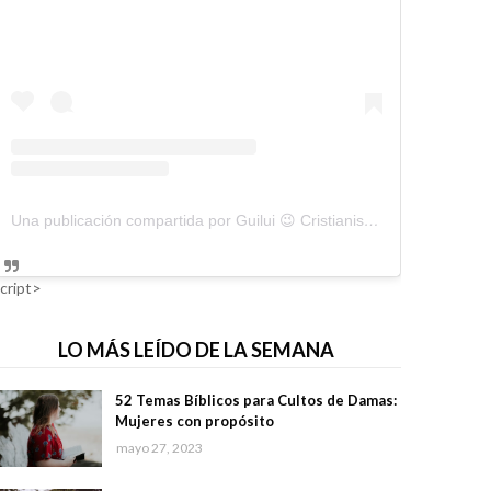
Una publicación compartida por Guilui 😉 Cristianismo Viral (@guiluiviral)
cript>
LO MÁS LEÍDO DE LA SEMANA
52 Temas Bíblicos para Cultos de Damas:
Mujeres con propósito
mayo 27, 2023