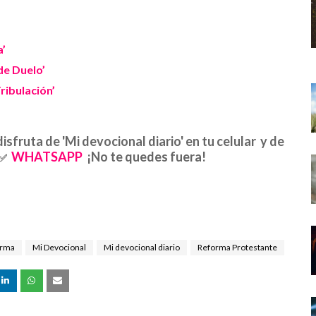
a’
de Duelo’
ribulación’
disfruta de 'Mi devocional diario' en tu celular y de
WHATSAPP
¡No te quedes fuera!
✅
forma
Mi Devocional
Mi devocional diario
Reforma Protestante