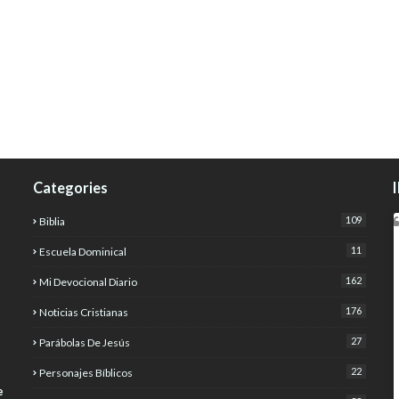
Categories
109
Biblia
11
Escuela Dominical
162
Mi Devocional Diario
176
Noticias Cristianas
27
Parábolas De Jesús
22
Personajes Bíblicos
e