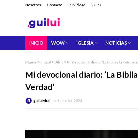
Nosotros
Contacto
Publicidad
RGPD
INICIO
WOW
IGLESIA
NOTICIAS
Página Principal
Biblia
Mi devocional diario: ’La Biblia y la Reform
Mi devocional diario: ’La Bibli
Verdad’
guilui viral
octubre 31, 2023