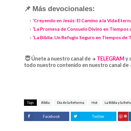
📌
Más devocionales:
‘Creyendo en Jesús: El Camino a la Vida Etern
‘La Promesa de Consuelo Divino en Tiempos 
‘La Biblia: Un Refugio Seguro en Tiempos de T
😇
Únete a nuestro canal de
TELEGRAM
y 
✈️
todo nuestro contenido en nuestro canal de
Tags
Biblia
Día de la Reforma
Hot
La Biblia y la Re
Facebook
Twitter
S
ave