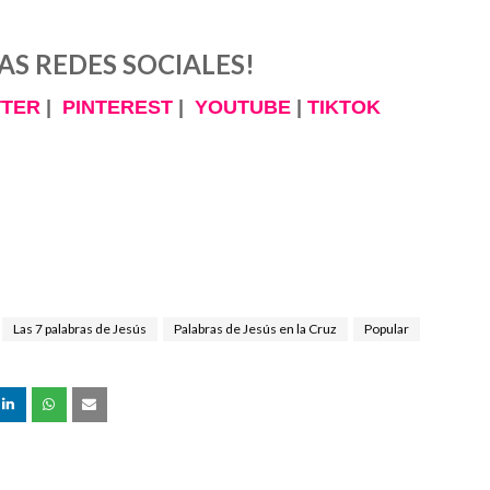
AS REDES SOCIALES!
TTER
|
PINTEREST
|
YOUTUBE
|
TIKTOK
Las 7 palabras de Jesús
Palabras de Jesús en la Cruz
Popular