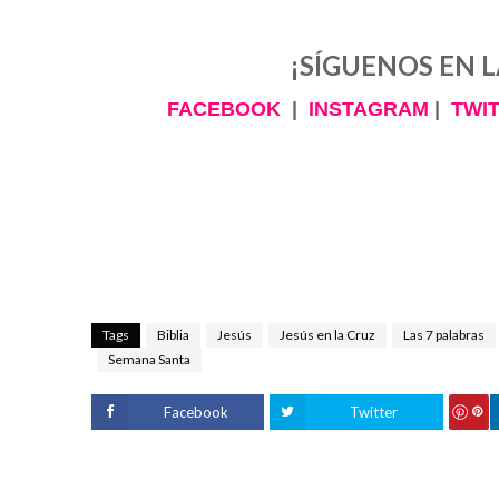
¡SÍGUENOS EN L
FACEBOOK
|
INSTAGRAM
|
TWI
Tags
Biblia
Jesús
Jesús en la Cruz
Las 7 palabras
Semana Santa
Facebook
Twitter
S
ave