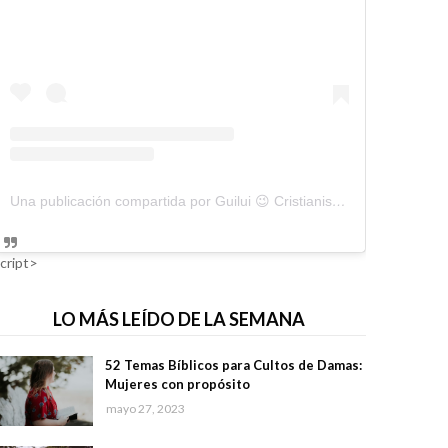
Una publicación compartida por Guilui 😉 Cristianismo Viral (@guiluiviral)
cript>
LO MÁS LEÍDO DE LA SEMANA
52 Temas Bíblicos para Cultos de Damas:
Mujeres con propósito
mayo 27, 2023