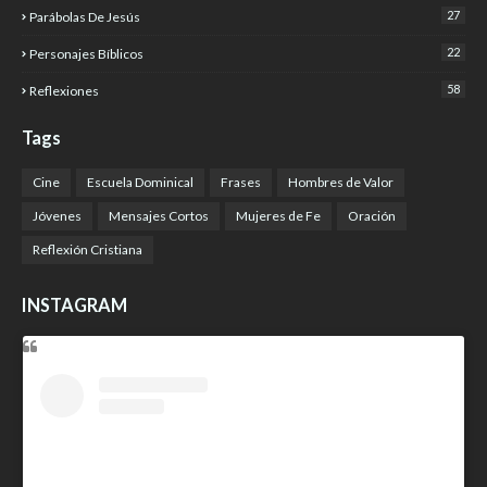
27
Parábolas De Jesús
22
Personajes Bíblicos
58
Reflexiones
Tags
Cine
Escuela Dominical
Frases
Hombres de Valor
Jóvenes
Mensajes Cortos
Mujeres de Fe
Oración
Reflexión Cristiana
INSTAGRAM