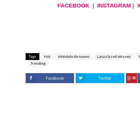
FACEBOOK
|
INSTAGRAM
|
Tags
Hot
Inténtalo de nuevo
Lanza la red otra vez
Trending
Facebook
Twitter
S
ave