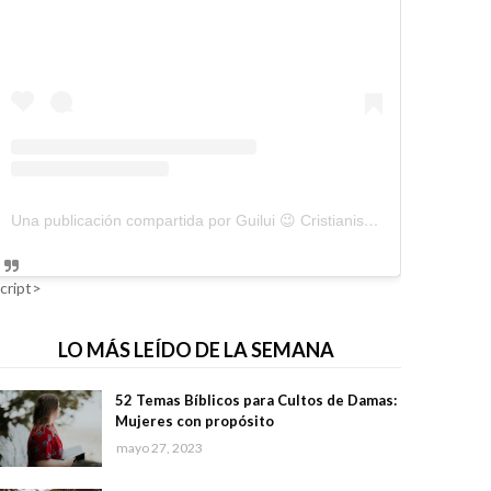
Una publicación compartida por Guilui 😉 Cristianismo Viral (@guiluiviral)
cript>
LO MÁS LEÍDO DE LA SEMANA
52 Temas Bíblicos para Cultos de Damas:
Mujeres con propósito
mayo 27, 2023