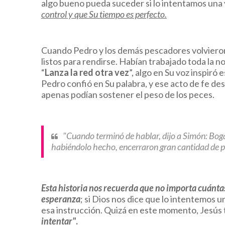
algo bueno pueda suceder si lo intentamos una 
control y que Su tiempo es perfecto.
Cuando Pedro y los demás pescadores volvieron 
listos para rendirse. Habían trabajado toda la no
“
Lanza la red otra vez
”, algo en Su voz inspiró
Pedro confió en Su palabra, y ese acto de fe d
apenas podían sostener el peso de los peces.
"Cuando terminó de hablar, dijo a Simón: Boga
habiéndolo hecho, encerraron gran cantidad de pe
Esta historia nos recuerda que no importa cuánta
esperanza
; si Dios nos dice que lo intentemos u
esa instrucción. Quizá en este momento, Jesús 
intentar"
.