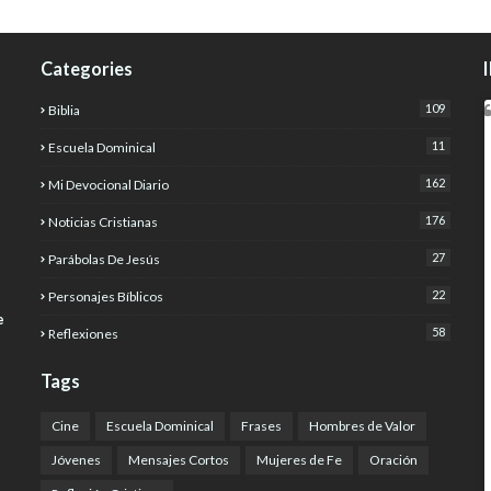
Categories
109
Biblia
11
Escuela Dominical
162
Mi Devocional Diario
176
Noticias Cristianas
27
Parábolas De Jesús
22
Personajes Bíblicos
e
58
Reflexiones
Tags
Cine
Escuela Dominical
Frases
Hombres de Valor
Jóvenes
Mensajes Cortos
Mujeres de Fe
Oración