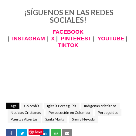
¡SÍGUENOS EN LAS REDES
SOCIALES!
FACEBOOK
|
INSTAGRAM
|
X
|
PINTEREST
|
YOUTUBE
|
TIKTOK
Tags
Colombia
Iglesia Perseguida
Indígenas cristianos
Noticias Cristianas
Persecución en Colombia
Perseguidos
Puertas Abiertas
Santa Marta
Sierra Nevada
Save