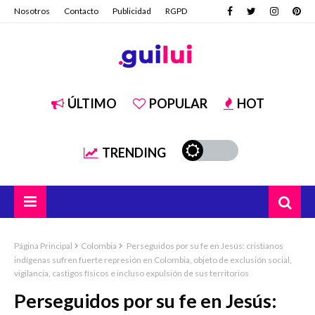
Nosotros
Contacto
Publicidad
RGPD
ÚLTIMO
POPULAR
HOT
TRENDING
Página Principal
Colombia
Perseguidos por su fe en Jesús: cristianos
indígenas sufren fuerte represión en Colombia, objeto de exclusión social,
vigilancia, castigos físicos e incluso expulsión de sus territorios
Perseguidos por su fe en Jesús: