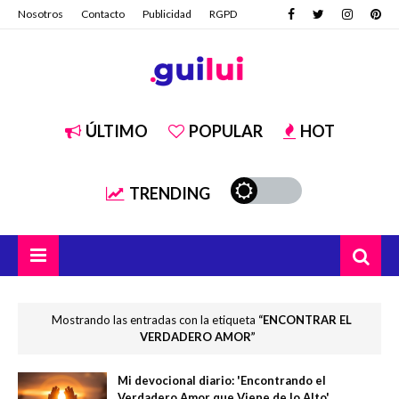
Nosotros
Contacto
Publicidad
RGPD
ÚLTIMO
POPULAR
HOT
TRENDING
Mostrando las entradas con la etiqueta
ENCONTRAR EL
VERDADERO AMOR
Mi devocional diario: 'Encontrando el
Verdadero Amor que Viene de lo Alto'