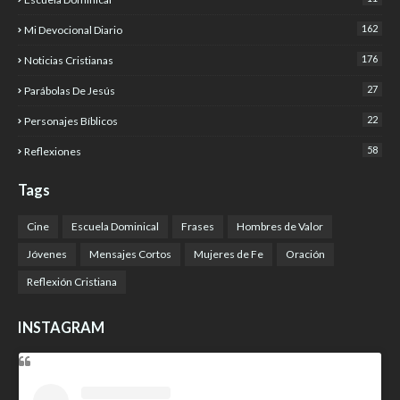
162
Mi Devocional Diario
176
Noticias Cristianas
27
Parábolas De Jesús
22
Personajes Bíblicos
58
Reflexiones
Tags
Cine
Escuela Dominical
Frases
Hombres de Valor
Jóvenes
Mensajes Cortos
Mujeres de Fe
Oración
Reflexión Cristiana
INSTAGRAM