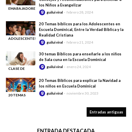
los Niños a Evangelizar
EMABAJADORES
guilui viral
febrero 28, 2024
-
DEL AMOR
DIVINO
20 Temas bíblicos para los Adolescentes en
Escuela Dominical, Entre la Verdad Bíblica y la
Realidad Cristiana
ADOLESCENTES
guilui viral
febrero 21, 2024
-
30 temas Bíblicos para enseñarle a los niños
de Sala cuna en la Escuela Dominical
guilui viral
enero 24, 2024
CLASE DE
-
ESCUELA
20 Temas Bíblicos para explicar la Navidad a
DOMINICAL
los niños en Escuela Dominical
guilui viral
noviembre 30, 2023
20 TEMAS
-
BÍBLICOS
Entradas antiguas
ENTRADA DESTACADA