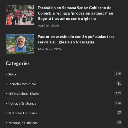
Escándalo en Semana Santa: Gobierno de
Colombia rechaza “procesión satánica” en
Bogotá tras actos contra iglesia
April 05, 2026
Pastor es asesinado con 36 puñaladas tras
servir a su iglesia en Nicaragua
March 27, 2026
Categories
109
Biblia
11
Escuela Dominical
162
Mi Devocional Diario
176
Noticias Cristianas
27
Parábolas De Jesús
22
Personajes Bíblicos