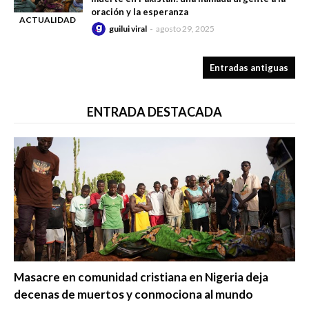
oración y la esperanza
ACTUALIDAD
guilui viral
agosto 29, 2025
-
CRISTIANA
Entradas antiguas
ENTRADA DESTACADA
Trending
Masacre en comunidad cristiana en Nigeria deja
decenas de muertos y conmociona al mundo