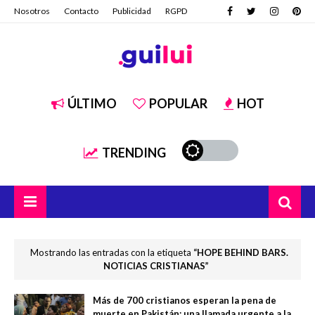
Nosotros
Contacto
Publicidad
RGPD
ÚLTIMO
POPULAR
HOT
TRENDING
Mostrando las entradas con la etiqueta
HOPE BEHIND BARS.
NOTICIAS CRISTIANAS
Más de 700 cristianos esperan la pena de
muerte en Pakistán: una llamada urgente a la