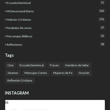
11
Escuela Dominical
162
Mi Devocional Diario
176
Noticias Cristianas
27
Parábolas De Jesús
22
Personajes Bíblicos
58
Reflexiones
Tags
Cine
Escuela Dominical
Frases
Hombres de Valor
Jóvenes
Mensajes Cortos
Mujeres de Fe
Oración
Reflexión Cristiana
INSTAGRAM