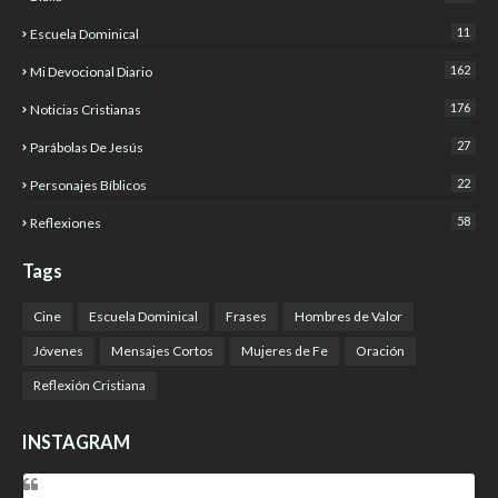
11
Escuela Dominical
162
Mi Devocional Diario
176
Noticias Cristianas
27
Parábolas De Jesús
22
Personajes Bíblicos
58
Reflexiones
Tags
Cine
Escuela Dominical
Frases
Hombres de Valor
Jóvenes
Mensajes Cortos
Mujeres de Fe
Oración
Reflexión Cristiana
INSTAGRAM