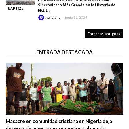
Sincronizado Más Grande en la Historia de
BAPTIZE
EE.UU.
-
CALIFORNIA
guilui viral
junio 01, 2024
Entradas antiguas
ENTRADA DESTACADA
Trending
Masacre en comunidad cristiana en Nigeria deja
decenas de muertos y conmociona al mundo