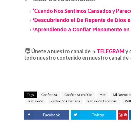
‘Cuando Nos Sentimos Cansados y Parec
‘Descubriendo el De Repente de Dios e
‘Aprendiendo a Confiar Plenamente en 
😇
Únete a nuestro canal de
TELEGRAM
y 
✈️
todo nuestro contenido en nuestro canal de
Tags
Confianza
Confianza en Dios
Hot
Mi Devocio
Reflexión
Reflexión Cristiana
Reflexión Espiritual
Ref
Facebook
Twitter
S
ave