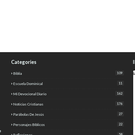
Categories
109
Biblia
11
Escuela Dominical
162
Mi Devocional Diario
176
Noticias Cristianas
27
Parábolas De Jesús
22
Personajes Bíblicos
e
58
Reflexiones