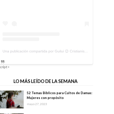
Una publicación compartida por Guilui 😉 Cristianismo Viral (@guiluiviral)
cript>
LO MÁS LEÍDO DE LA SEMANA
52 Temas Bíblicos para Cultos de Damas:
Mujeres con propósito
mayo 27, 2023