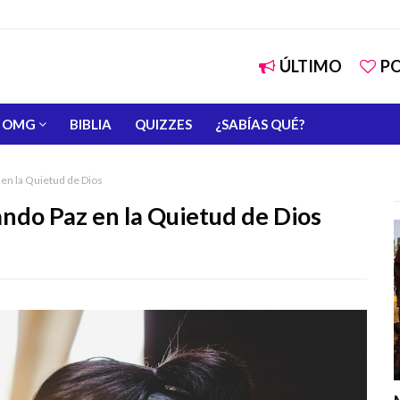
ÚLTIMO
P
OMG
BIBLIA
QUIZZES
¿SABÍAS QUÉ?
 en la Quietud de Dios
ando Paz en la Quietud de Dios