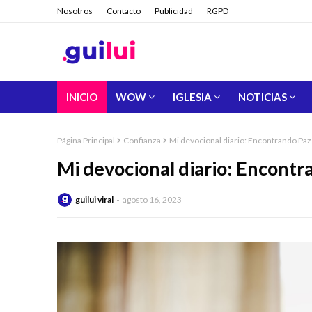
Nosotros
Contacto
Publicidad
RGPD
INICIO
WOW
IGLESIA
NOTICIAS
Página Principal
Confianza
Mi devocional diario: Encontrando Paz
Mi devocional diario: Encontr
guilui viral
agosto 16, 2023