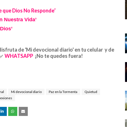
e que Dios No Responde’
n Nuestra Vida’
Dios’
disfruta de 'Mi devocional diario' en tu celular y de
WHATSAPP
¡No te quedes fuera!
✅
nal
Mi devocional diario
Paz en la Tormenta
Quietud
lexiones