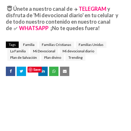
😇
Únete a nuestro canal de
TELEGRAM
y
✈️
disfruta de 'Mi devocional diario' en tu celular y
de todo nuestro contenido en nuestro canal
de
WHATSAPP
¡No te quedes fuera!
✅
Tags
Familia
Familias Cristianas
Familias Unidas
La Familia
Mi Devocional
Mi devocional diario
Plan de Salvación
Plan divino
Trending
Save