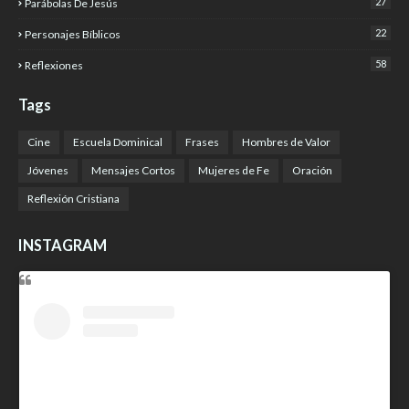
27
Parábolas De Jesús
22
Personajes Bíblicos
58
Reflexiones
Tags
Cine
Escuela Dominical
Frases
Hombres de Valor
Jóvenes
Mensajes Cortos
Mujeres de Fe
Oración
Reflexión Cristiana
INSTAGRAM