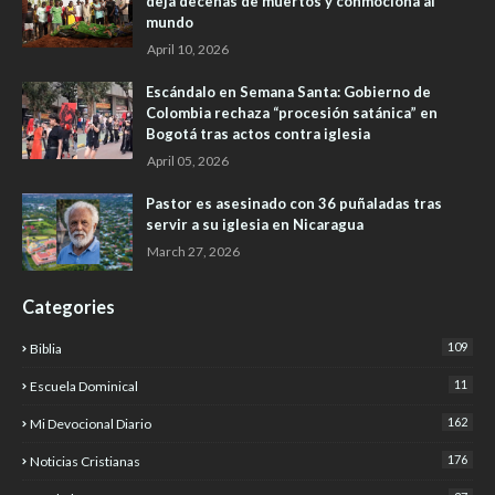
deja decenas de muertos y conmociona al
mundo
April 10, 2026
Escándalo en Semana Santa: Gobierno de
Colombia rechaza “procesión satánica” en
Bogotá tras actos contra iglesia
April 05, 2026
Pastor es asesinado con 36 puñaladas tras
servir a su iglesia en Nicaragua
March 27, 2026
Categories
109
Biblia
11
Escuela Dominical
162
Mi Devocional Diario
176
Noticias Cristianas