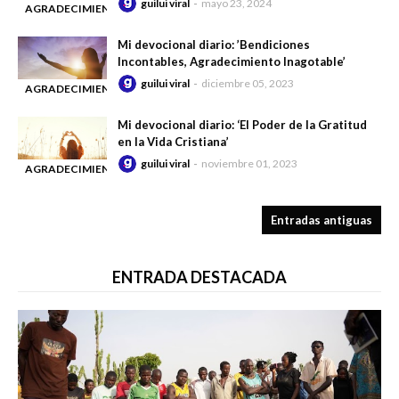
guilui viral
mayo 23, 2024
AGRADECIMIENTO
-
Mi devocional diario: ’Bendiciones
Incontables, Agradecimiento Inagotable’
guilui viral
diciembre 05, 2023
AGRADECIMIENTO
-
Mi devocional diario: ‘El Poder de la Gratitud
en la Vida Cristiana’
guilui viral
noviembre 01, 2023
AGRADECIMIENTO
-
Entradas antiguas
ENTRADA DESTACADA