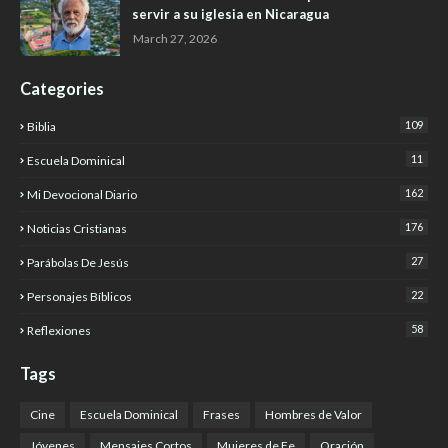
servir a su iglesia en Nicaragua
March 27, 2026
Categories
109
Biblia
11
Escuela Dominical
162
Mi Devocional Diario
176
Noticias Cristianas
27
Parábolas De Jesús
22
Personajes Bíblicos
58
Reflexiones
Tags
Cine
Escuela Dominical
Frases
Hombres de Valor
Jóvenes
Mensajes Cortos
Mujeres de Fe
Oración