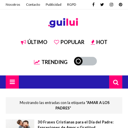
Nosotros
Contacto
Publicidad
RGPD
ÚLTIMO
POPULAR
HOT
TRENDING
Mostrando las entradas con la etiqueta
AMAR A LOS
PADRES
30 Frases Cristianas para el Día del Padre:
Expresiones de Amor y Gratitud