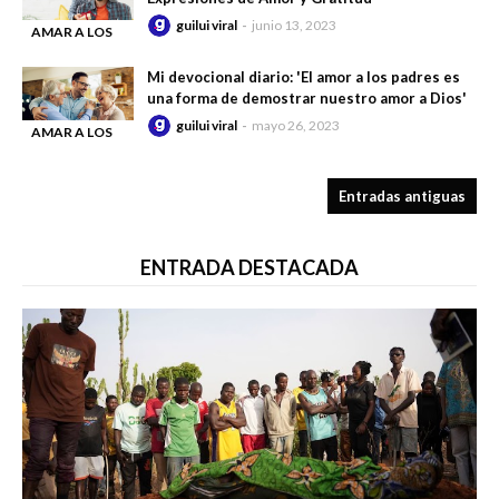
guilui viral
junio 13, 2023
AMAR A LOS
-
PADRES
Mi devocional diario: 'El amor a los padres es
una forma de demostrar nuestro amor a Dios'
guilui viral
mayo 26, 2023
AMAR A LOS
-
PADRES
Entradas antiguas
ENTRADA DESTACADA