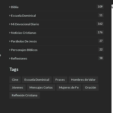
109
Biblia
11
Escuela Dominical
162
Mi Devocional Diario
176
Noticias Cristianas
27
Parábolas De Jesús
22
Personajes Bíblicos
e
58
Reflexiones
Tags
Cine
Escuela Dominical
Frases
Hombres de Valor
Jóvenes
Mensajes Cortos
Mujeres de Fe
Oración
Reflexión Cristiana