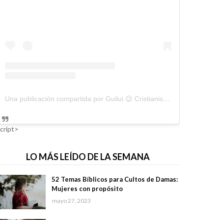
Una publicación compartida por Guilui 😉 Cristianismo Viral (@guiluiviral)
cript>
LO MÁS LEÍDO DE LA SEMANA
52 Temas Bíblicos para Cultos de Damas:
Mujeres con propósito
mayo 27, 2023