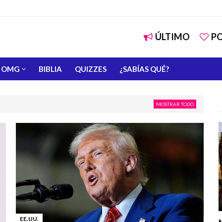
ÚLTIMO
P
OMG
BIBLIA
QUIZZES
¿SABÍAS QUÉ?
MOSTRAR TODO
EE.UU.