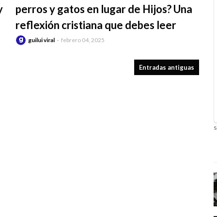
y
perros y gatos en lugar de Hijos? Una
reflexión cristiana que debes leer
guilui viral
febrero 04, 2025
Entradas antiguas
s