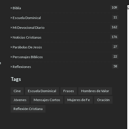
109
Biblia
11
Escuela Dominical
162
Mi Devocional Diario
176
Noticias Cristianas
27
Parábolas De Jesús
22
Personajes Bíblicos
e
58
Reflexiones
Tags
Cine
Escuela Dominical
Frases
Hombres de Valor
Jóvenes
Mensajes Cortos
Mujeres de Fe
Oración
Reflexión Cristiana