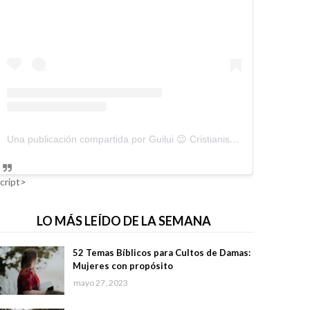
Una publicación compartida por Guilui 😉 Cristianismo Viral (@guiluiviral)
cript>
LO MÁS LEÍDO DE LA SEMANA
52 Temas Bíblicos para Cultos de Damas:
Mujeres con propósito
mayo 27, 2023