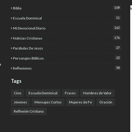
109
Biblia
11
Escuela Dominical
162
Mi Devocional Diario
176
Noticias Cristianas
27
Parábolas De Jesús
22
Personajes Bíblicos
e
58
Reflexiones
Tags
Cine
Escuela Dominical
Frases
Hombres de Valor
Jóvenes
Mensajes Cortos
Mujeres de Fe
Oración
Reflexión Cristiana