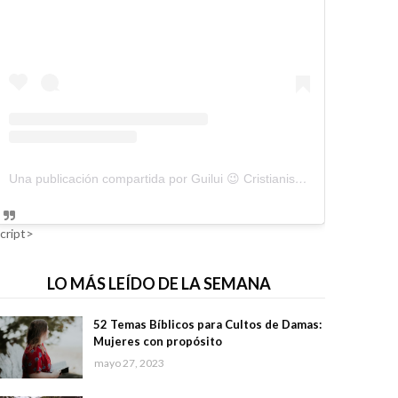
Una publicación compartida por Guilui 😉 Cristianismo Viral (@guiluiviral)
cript>
LO MÁS LEÍDO DE LA SEMANA
52 Temas Bíblicos para Cultos de Damas:
Mujeres con propósito
mayo 27, 2023