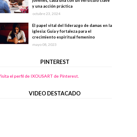
jóvenes, cada una con un versículo clave
y una acción práctica
octubre 23, 2024
El papel vital del liderazgo de damas en la
iglesia: Guía y fortaleza para el
crecimiento espiritual femenino
mayo 08, 2023
PINTEREST
isita el perfil de IXOUSART de Pinterest.
VIDEO DESTACADO