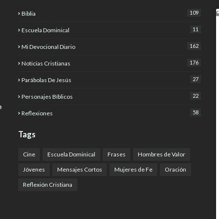
109
Biblia
11
Escuela Dominical
162
Mi Devocional Diario
176
Noticias Cristianas
27
Parábolas De Jesús
22
Personajes Bíblicos
e
58
Reflexiones
Tags
Cine
Escuela Dominical
Frases
Hombres de Valor
Jóvenes
Mensajes Cortos
Mujeres de Fe
Oración
Reflexión Cristiana