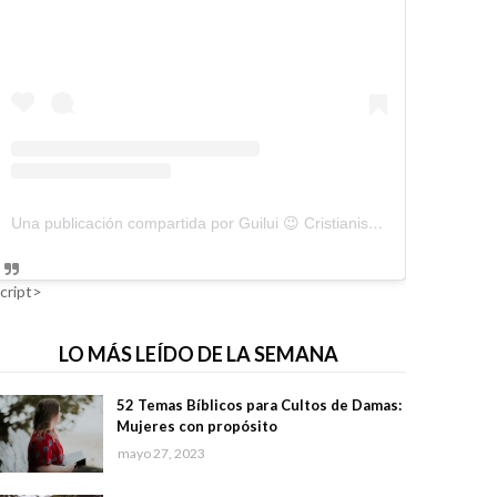
Una publicación compartida por Guilui 😉 Cristianismo Viral (@guiluiviral)
cript>
LO MÁS LEÍDO DE LA SEMANA
52 Temas Bíblicos para Cultos de Damas:
Mujeres con propósito
mayo 27, 2023