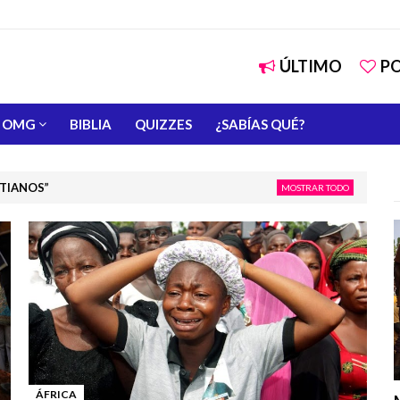
ÚLTIMO
P
OMG
BIBLIA
QUIZZES
¿SABÍAS QUÉ?
STIANOS
MOSTRAR TODO
ÁFRICA