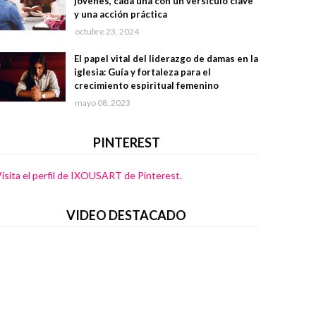
jóvenes, cada una con un versículo clave
y una acción práctica
octubre 23, 2024
El papel vital del liderazgo de damas en la
iglesia: Guía y fortaleza para el
crecimiento espiritual femenino
mayo 08, 2023
PINTEREST
isita el perfil de IXOUSART de Pinterest.
VIDEO DESTACADO