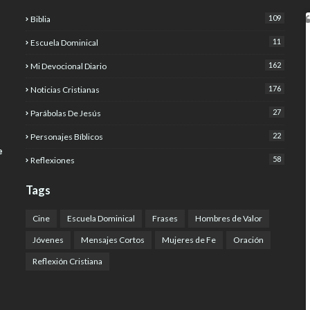
109
Biblia
11
Escuela Dominical
162
Mi Devocional Diario
176
Noticias Cristianas
27
Parábolas De Jesús
22
Personajes Bíblicos
e
58
Reflexiones
Tags
Cine
Escuela Dominical
Frases
Hombres de Valor
Jóvenes
Mensajes Cortos
Mujeres de Fe
Oración
Reflexión Cristiana