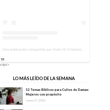
Una publicación compartida por Guilui 😉 Cristianismo Viral (@guiluiviral)
cript>
LO MÁS LEÍDO DE LA SEMANA
52 Temas Bíblicos para Cultos de Damas:
Mujeres con propósito
mayo 27, 2023