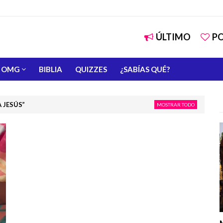
ÚLTIMO
P
OMG
BIBLIA
QUIZZES
¿SABÍAS QUÉ?
 JESÚS
MOSTRAR TODO