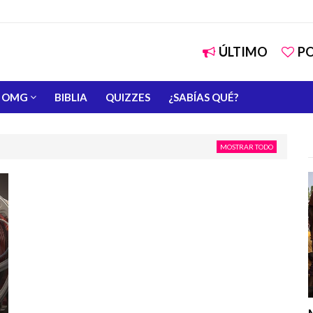
ÚLTIMO
P
OMG
BIBLIA
QUIZZES
¿SABÍAS QUÉ?
MOSTRAR TODO