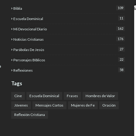
109
Biblia
11
Escuela Dominical
162
Mi Devocional Diario
176
Noticias Cristianas
27
Parábolas De Jesús
22
Personajes Bíblicos
e
58
Reflexiones
Tags
Cine
Escuela Dominical
Frases
Hombres de Valor
Jóvenes
Mensajes Cortos
Mujeres de Fe
Oración
Reflexión Cristiana