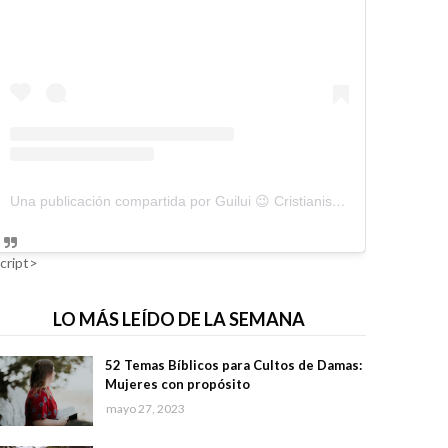
Una publicación compartida por Guilui 😉 Cristianismo Viral (@guiluiviral)
cript>
LO MÁS LEÍDO DE LA SEMANA
52 Temas Bíblicos para Cultos de Damas:
Mujeres con propósito
mayo 27, 2023