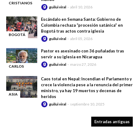
CRISTIANOS
guilui viral
abril 10, 2026
-
EN NIGERIA
Escándalo en Semana Santa: Gobierno de
Colombia rechaza “procesión satánica” en
Bogotá tras actos contra iglesia
BOGOTÁ
guilui viral
abril 05, 2026
-
Pastor es asesinado con 36 puñaladas tras
servir a su iglesia en Nicaragua
guilui viral
marzo 27, 2026
CARLOS
-
ALBERTO
Caos total en Nepal: Incendian el Parlamento y
PÉREZ
crece la violencia pese a la renuncia del primer
RODRÍGUEZ
ministro, ya hay 19 muertos y decenas de
ASIA
heridos
-
guilui viral
septiembre 10, 2025
Entradas antiguas