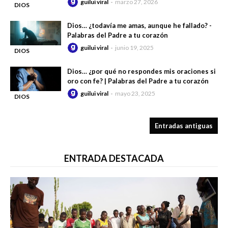
guilui viral
marzo 27, 2026
DIOS
-
GUARDA
Dios… ¿todavía me amas, aunque he fallado? -
SILENCIO
Palabras del Padre a tu corazón
guilui viral
junio 19, 2025
DIOS
-
RESPONDE
Dios… ¿por qué no respondes mis oraciones si
oro con fe? | Palabras del Padre a tu corazón
guilui viral
mayo 23, 2025
DIOS
-
RESPONDE
Entradas antiguas
ENTRADA DESTACADA