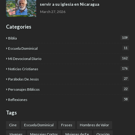
servir a su iglesia en Nicaragua
March 27, 2026
Categories
109
Biblia
11
Escuela Dominical
162
Mi Devocional Diario
176
Noticias Cristianas
27
Parábolas De Jesús
22
Personajes Bíblicos
58
Reflexiones
Tags
Cine
Escuela Dominical
Frases
Hombres de Valor
Jóvenes
Mensajes Cortos
Mujeres de Fe
Oración