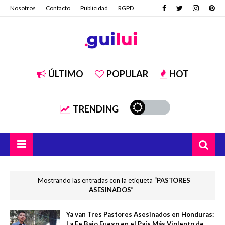
Nosotros
Contacto
Publicidad
RGPD
ÚLTIMO
POPULAR
HOT
TRENDING
Mostrando las entradas con la etiqueta
PASTORES
ASESINADOS
Ya van Tres Pastores Asesinados en Honduras:
La Fe Bajo Fuego en el País Más Violento de