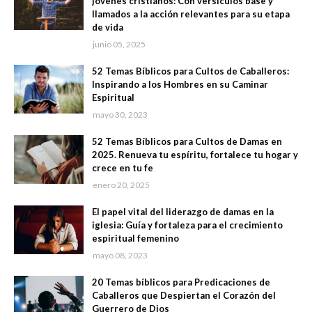
jóvenes cristianos: Con versículos base y
llamados a la acción relevantes para su etapa
de vida
junio 05, 2025
52 Temas Bíblicos para Cultos de Caballeros:
Inspirando a los Hombres en su Caminar
Espiritual
mayo 30, 2023
52 Temas Bíblicos para Cultos de Damas en
2025. Renueva tu espíritu, fortalece tu hogar y
crece en tu fe
enero 20, 2025
El papel vital del liderazgo de damas en la
iglesia: Guía y fortaleza para el crecimiento
espiritual femenino
mayo 08, 2023
20 Temas bíblicos para Predicaciones de
Caballeros que Despiertan el Corazón del
Guerrero de Dios