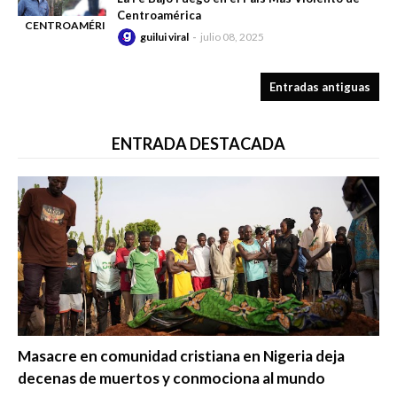
Centroamérica
CENTROAMÉRICA
guilui viral
julio 08, 2025
-
Entradas antiguas
ENTRADA DESTACADA
Trending
Masacre en comunidad cristiana en Nigeria deja
decenas de muertos y conmociona al mundo