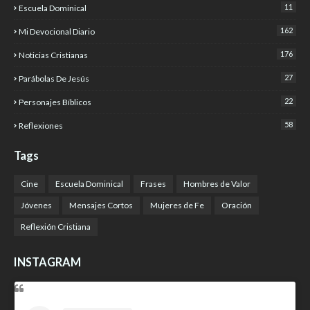
11
Escuela Dominical
162
Mi Devocional Diario
176
Noticias Cristianas
27
Parábolas De Jesús
22
Personajes Bíblicos
58
Reflexiones
Tags
Cine
Escuela Dominical
Frases
Hombres de Valor
Jóvenes
Mensajes Cortos
Mujeres de Fe
Oración
Reflexión Cristiana
INSTAGRAM