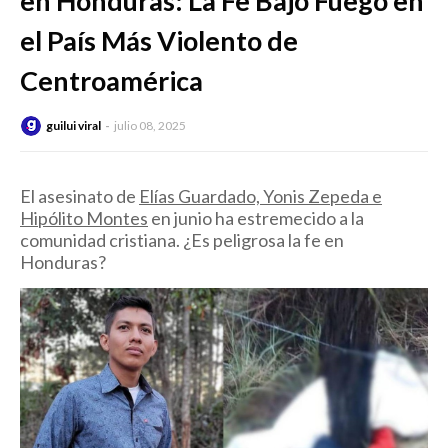
en Honduras: La Fe Bajo Fuego en
el País Más Violento de
Centroamérica
guilui viral
julio 08, 2025
El asesinato de
Elías Guardado, Yonis Zepeda e
Hipólito Montes
en junio ha estremecido a la
comunidad cristiana. ¿Es peligrosa la fe en
Honduras?