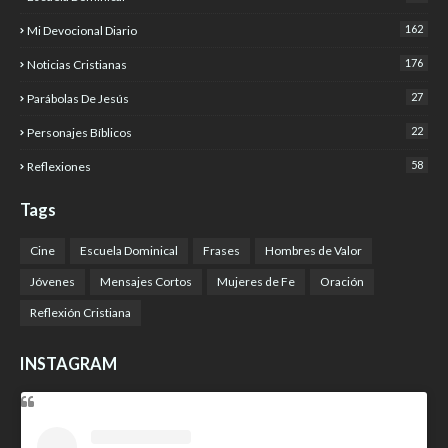
162
Mi Devocional Diario
176
Noticias Cristianas
27
Parábolas De Jesús
22
Personajes Bíblicos
58
Reflexiones
Tags
Cine
Escuela Dominical
Frases
Hombres de Valor
Jóvenes
Mensajes Cortos
Mujeres de Fe
Oración
Reflexión Cristiana
INSTAGRAM