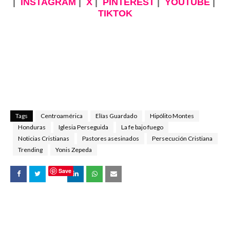
|
INSTAGRAM
|
X
|
PINTEREST
|
YOUTUBE
|
TIKTOK
Tags
Centroamérica
Elías Guardado
Hipólito Montes
Honduras
Iglesia Perseguida
La fe bajo fuego
Noticias Cristianas
Pastores asesinados
Persecución Cristiana
Trending
Yonis Zepeda
Save