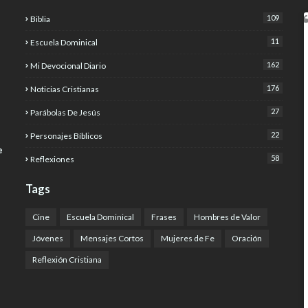
109
Biblia
11
Escuela Dominical
162
Mi Devocional Diario
176
Noticias Cristianas
27
Parábolas De Jesús
22
Personajes Bíblicos
e
58
Reflexiones
Tags
Cine
Escuela Dominical
Frases
Hombres de Valor
Jóvenes
Mensajes Cortos
Mujeres de Fe
Oración
Reflexión Cristiana