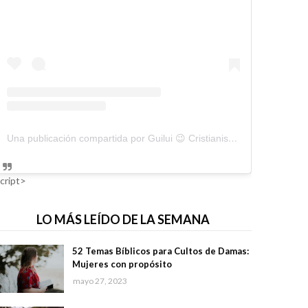
Una publicación compartida por Guilui 😉 Cristianismo Viral (@guiluiviral)
cript>
LO MÁS LEÍDO DE LA SEMANA
52 Temas Bíblicos para Cultos de Damas:
Mujeres con propósito
mayo 27, 2023