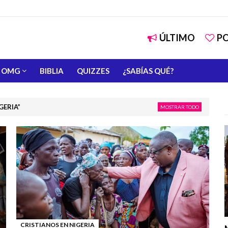
ÚLTIMO
P
OMG
BIBLIA
QUIZZES
¿SABÍAS QUÉ?
GERIA
MOSTRAR TODO
CRISTIANOS EN NIGERIA