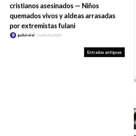
cristianos asesinados — Niños
quemados vivos y aldeas arrasadas
por extremistas fulani
guilui viral
junio 24, 2025
Entradas antiguas
s