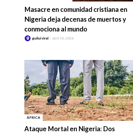
-
Masacre en comunidad cristiana en
Nigeria deja decenas de muertos y
conmociona al mundo
guilui viral
abril 10, 2026
ÁFRICA
-
Ataque Mortal en Nigeria: Dos