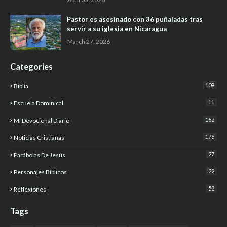
Pastor es asesinado con 36 puñaladas tras
servir a su iglesia en Nicaragua
March 27, 2026
Categories
109
Biblia
11
Escuela Dominical
162
Mi Devocional Diario
176
Noticias Cristianas
27
Parábolas De Jesús
22
Personajes Bíblicos
58
Reflexiones
Tags