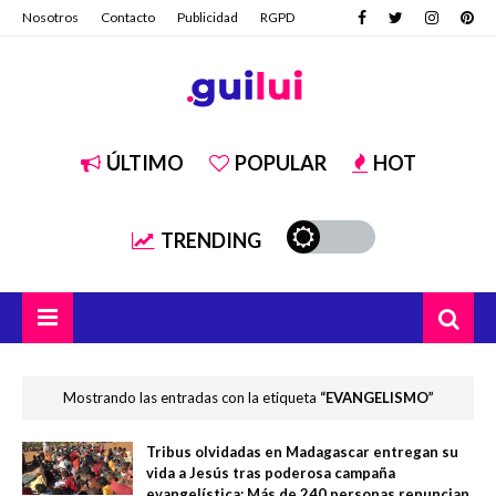
Nosotros
Contacto
Publicidad
RGPD
ÚLTIMO
POPULAR
HOT
TRENDING
Mostrando las entradas con la etiqueta
EVANGELISMO
Tribus olvidadas en Madagascar entregan su
vida a Jesús tras poderosa campaña
evangelística: Más de 240 personas renuncian