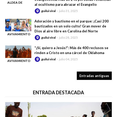
ALDEA DE
al ocultismo para abrazar el Evangelio
-
ANALAMARY
guilui viral
julio 31, 2025
Adoración y bautismo en el parque: ¡Casi 200
bautizados en un solo culto! Gran mover de
Dios al aire libre en Carolina del Norte
AVIVAMIENTO
guilui viral
julio 28, 2025
-
“¡Sí, quiero a Jesús!”: Más de 400 reclusos se
rinden a Cristo en una cárcel de Oklahoma
guilui viral
julio 04, 2025
AVIVAMIENTO
-
EN LA CÁRCEL
Entradas antiguas
ENTRADA DESTACADA